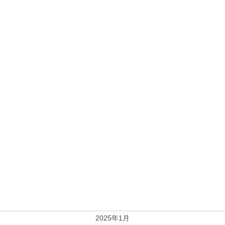
ヒーリング・占い
マッサージ
メニュー
脱毛
Archive
2026年1月
2025年9月
2025年8月
2025年4月
2025年1月