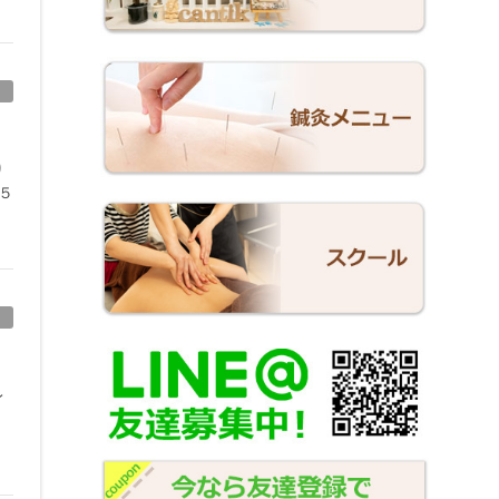
り
５
レ