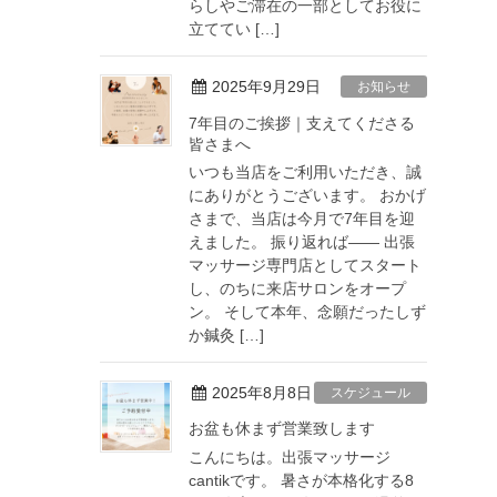
らしやご滞在の一部としてお役に
立ててい […]
2025年9月29日
お知らせ
7年目のご挨拶｜支えてくださる
皆さまへ
いつも当店をご利用いただき、誠
にありがとうございます。 おかげ
さまで、当店は今月で7年目を迎
えました。 振り返れば―― 出張
マッサージ専門店としてスタート
し、のちに来店サロンをオープ
ン。 そして本年、念願だったしず
か鍼灸 […]
2025年8月8日
スケジュール
お盆も休まず営業致します
こんにちは。出張マッサージ
cantikです。 暑さが本格化する8