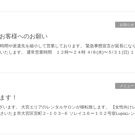
お知らせ
お客様へのお願い
業時間や派遣先を縮小して営業しております。 緊急事態宣言が延長にな
たします。 通常営業時間 １２時〜２４時 ４/８(水)〜５/３１(日) １
メニュー
ます！
ざいます。 大宮エリアのレンタルサロンが移転致します。 【女性向け
さいたま市大宮区宮町２−１０３−６ ソレイユ６ー１０２号室Lupiaレン